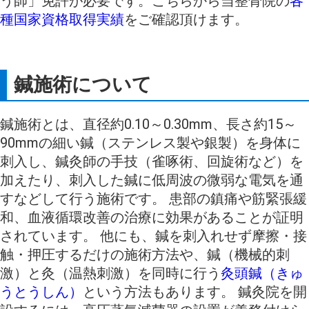
う師」免許が必要です。こちらから当整骨院の
各
種国家資格取得実績
をご確認頂けます。
鍼施術について
鍼施術とは、直径約0.10～0.30mm、長さ約15～
90mmの細い鍼（ステンレス製や銀製）を身体に
刺入し、鍼灸師の手技（雀啄術、回旋術など）を
加えたり、刺入した鍼に低周波の微弱な電気を通
すなどして行う施術です。 患部の鎮痛や筋緊張緩
和、血液循環改善の治療に効果があることが証明
されています。 他にも、鍼を刺入れせず摩擦・接
触・押圧するだけの施術方法や、鍼（機械的刺
激）と灸（温熱刺激）を同時に行う
灸頭鍼（きゅ
うとうしん）
という方法もあります。 鍼灸院を開