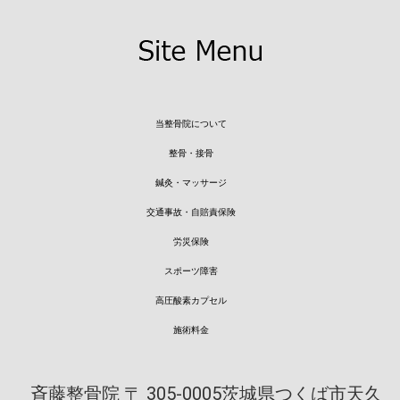
当整骨院について
整骨・接骨
鍼灸・マッサージ
交通事故・自賠責保険
労災保険
スポーツ障害
高圧酸素カプセル
施術料金
斉藤整骨院
〒 305-0005
茨城県つくば市天久