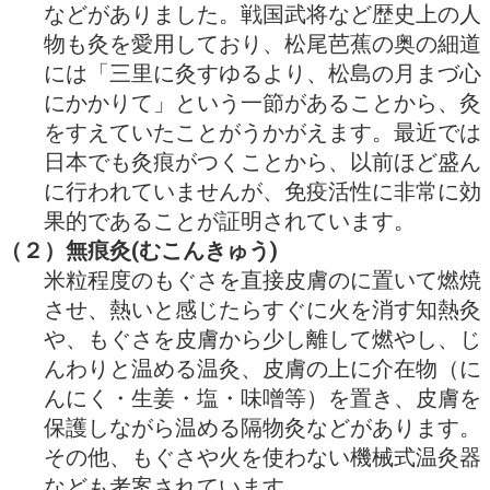
などがありました。戦国武将など歴史上の人
物も灸を愛用しており、松尾芭蕉の奥の細道
には「三里に灸すゆるより、松島の月まづ心
にかかりて」という一節があることから、灸
をすえていたことがうかがえます。最近では
日本でも灸痕がつくことから、以前ほど盛ん
に行われていませんが、免疫活性に非常に効
果的であることが証明されています。
（２）無痕灸(むこんきゅう)
米粒程度のもぐさを直接皮膚のに置いて燃焼
させ、熱いと感じたらすぐに火を消す知熱灸
や、もぐさを皮膚から少し離して燃やし、じ
んわりと温める温灸、皮膚の上に介在物（に
んにく・生姜・塩・味噌等）を置き、皮膚を
保護しながら温める隔物灸などがあります。
その他、もぐさや火を使わない機械式温灸器
なども考案されています。